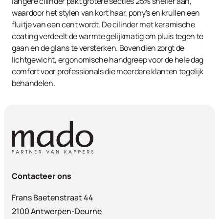
langere cilinder pakt grotere secties 25% sneller aan,
waardoor het stylen van kort haar, pony's en krullen een
fluitje van een cent wordt. De cilinder met keramische
coating verdeelt de warmte gelijkmatig om pluis tegen te
gaan en de glans te versterken. Bovendien zorgt de
lichtgewicht, ergonomische handgreep voor de hele dag
comfort voor professionals die meerdere klanten tegelijk
behandelen.
Contacteer ons
Frans Baetenstraat 44
2100 Antwerpen-Deurne