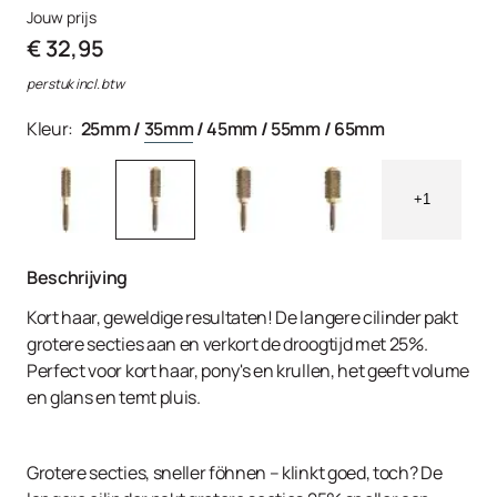
Jouw prijs
€ 32,95
per stuk incl. btw
Kleur:
25mm
/
35mm
/
45mm
/
55mm
/
65mm
+1
Beschrijving
Kort haar, geweldige resultaten! De langere cilinder pakt
grotere secties aan en verkort de droogtijd met 25%.
Perfect voor kort haar, pony's en krullen, het geeft volume
en glans en temt pluis.
Grotere secties, sneller föhnen – klinkt goed, toch? De