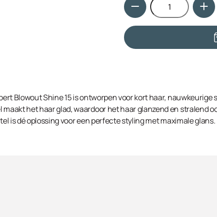
Hoeveelheid
xpert Blowout Shine 15 is ontworpen voor kort haar, nauwkeurige s
 maakt het haar glad, waardoor het haar glanzend en stralend oog
stel is dé oplossing voor een perfecte styling met maximale glans.