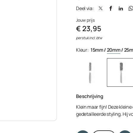
Deel via:
Jouw prijs
€ 23,95
per stuk incl. btw
Kleur:
15mm
/
20mm
/
25
Beschrijving
Klein maar fijn! Deze kleine 
gedetailleerde styling. Hij 