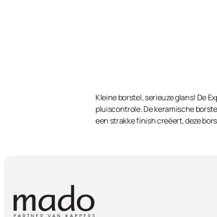
Kleine borstel, serieuze glans! De E
pluiscontrole. De keramische borstel
een strakke finish creëert, deze bor