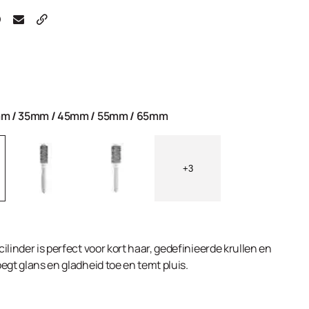
mm
/
35mm
/
45mm
/
55mm
/
65mm
+3
cilinder is perfect voor kort haar, gedefinieerde krullen en
voegt glans en gladheid toe en temt pluis.