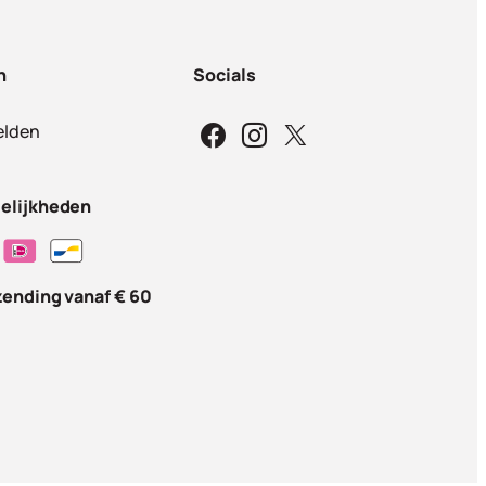
n
Socials
lden
elijkheden
zending vanaf € 60