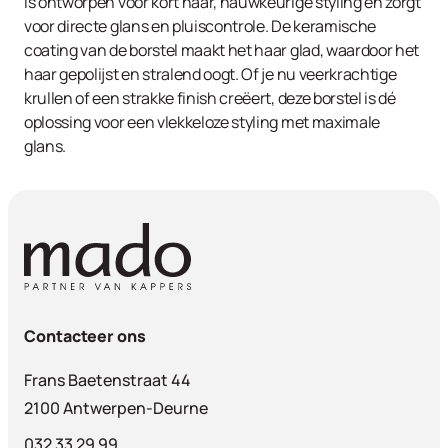
is ontworpen voor kort haar, nauwkeurige styling en zorgt
voor directe glans en pluiscontrole. De keramische
coating van de borstel maakt het haar glad, waardoor het
haar gepolijst en stralend oogt. Of je nu veerkrachtige
krullen of een strakke finish creëert, deze borstel is dé
oplossing voor een vlekkeloze styling met maximale
glans.
Contacteer ons
Frans Baetenstraat 44
2100 Antwerpen-Deurne
032 33 29 99