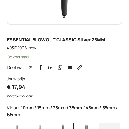
ESSENTIAL BLOWOUT CLASSIC Silver 25MM
403ID2096-new
Op voorraad
Deel via:
Jouw prijs
€ 17,94
per stuk incl. btw
Kleur:
10mm
/
15mm
/
25mm
/
35mm
/
45mm
/
55mm
/
65mm