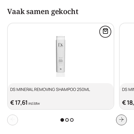
Vaak samen gekocht
Voeg DS MI
DS MINERAL REMOVING SHAMPOO 250ML
DS MI
€ 17,61
€ 18
incl. btw