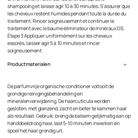
shampooing et laisser agir 10 à 30 minutes. S’assurer que
les cheveux restent humides pendant toute la durée du
traitement. Rincer soigneusement et continuer le
traitement avec le baume éliminateur de minéraux DS.
Étape 3 Appliquer uniformément sur les cheveux
essorés, laisser agir 5 à 10 minutes et rincer
soigneusement.
Productmaterialen
Aqua, Cetearyl Alcohol, Glycerin, Dipalmitoylethyl
Hydroxyethylmonium Methosulfate, Ceteareth-20,
Tetrasodium Etidronate, Tetrasodium EDTA,
De parfumvrije organische conditioner voltooit de
Cetrimonium Chloride, Cocamidopropyl Betaine, Guar
grondige reinigingsbehandeling en
Hydroxypropyltrimonium Chloride,
mineralenverwijdering. De haarcuticula worden
Dimethylpabamidopropyl Laurdimonium Tosylate,
gesloten, met glanzend, zacht en beter te kammen haar
Phenoxyethanol, Ethylhexylglycerin, Sodium Chloride,
als resultaat. Gebruik: breng de balsem gelijkmatig aan op
Citric Acid.
handdoekdroog haar, laat 5-10 minuten inwerken en
spoel het haar grondig uit.