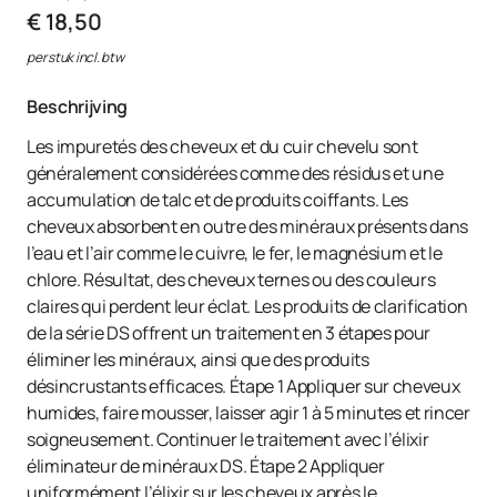
€ 18,50
per stuk incl. btw
Beschrijving
Les impuretés des cheveux et du cuir chevelu sont
généralement considérées comme des résidus et une
accumulation de talc et de produits coiffants. Les
cheveux absorbent en outre des minéraux présents dans
l’eau et l’air comme le cuivre, le fer, le magnésium et le
chlore. Résultat, des cheveux ternes ou des couleurs
claires qui perdent leur éclat. Les produits de clarification
de la série DS offrent un traitement en 3 étapes pour
éliminer les minéraux, ainsi que des produits
désincrustants efficaces. Étape 1 Appliquer sur cheveux
humides, faire mousser, laisser agir 1 à 5 minutes et rincer
soigneusement. Continuer le traitement avec l’élixir
éliminateur de minéraux DS. Étape 2 Appliquer
uniformément l’élixir sur les cheveux après le