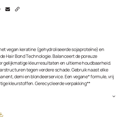
met vegan keratine (gehydroliseerde sojaproteïne) en
rde Hair Bond Technologie. Balanceert de poreuze
or gelijkmatige kleurresultaten en ultieme houdbaarheid.
rstructuren tegen verdere schade. Gebruik naast elke
manent, demi en blondeerservice. Een vegane* formule, vrij
ige kleurstoffen. Gerecycleerde verpakking**
xane, Dimethicone, Phenyl Trimethicone, Tocopheryl Acetate,
yzed Soy Protein, Panthenol, Dimethiconol,
PEG/PPG-10/1 Dimethicone, Cetrimonium Chloride, Parfum
odium Benzoate, Citric Acid, Alpha-Isomethyl Ionone