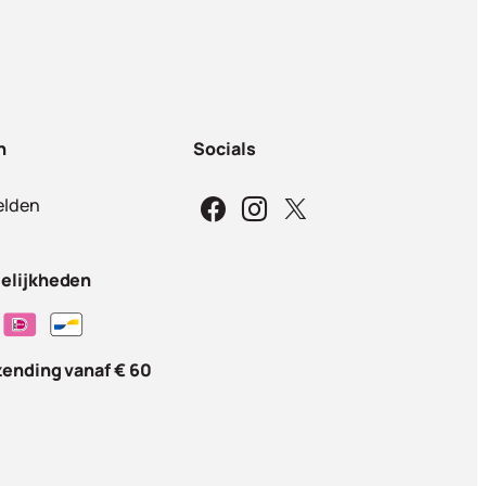
n
Socials
lden
elijkheden
zending vanaf € 60