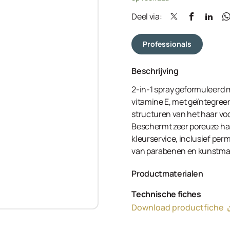
Deel via:
Professionals
Beschrijving
2-in-1 spray geformuleerd 
vitamine E, met geïntegree
structuren van het haar vo
Beschermt zeer poreuze haa
kleurservice, inclusief per
van parabenen en kunstmat
Productmaterialen
Aqua (Water, Eau), Trisilo
Technische fiches
Lanthanum Chloride, Hydrol
Download productfiche
Polyquaternium-16, Cetyl 
(Fragrance), Lactic Acid, S