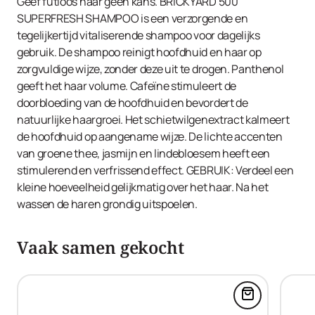
Alba (Willow) Bark Extract, Panthenol, Caffeine,
Geef futloos haar geen kans. BRICKYARD 500
Hydroxypropyl Guar Hydroxypropyltrimonium Chloride,
SUPERFRESH SHAMPOO is een verzorgende en
Propylene Glycol, Glycerin, Sodium Chloride, Parfum,
tegelijkertijd vitaliserende shampoo voor dagelijks
Sorbitol, Citric Acid, Benzoic Acid, Sodium Benzoate,
gebruik. De shampoo reinigt hoofdhuid en haar op
Linalool, Limonene, Hexyl Cinnamal, CI 42090, CI 17200
zorgvuldige wijze, zonder deze uit te drogen. Panthenol
geeft het haar volume. Cafeïne stimuleert de
doorbloeding van de hoofdhuid en bevordert de
natuurlijke haargroei. Het schietwilgenextract kalmeert
de hoofdhuid op aangename wijze. De lichte accenten
van groene thee, jasmijn en lindebloesem heeft een
stimulerend en verfrissend effect. GEBRUIK: Verdeel een
kleine hoeveelheid gelijkmatig over het haar. Na het
wassen de haren grondig uitspoelen.
Vaak samen gekocht
Voeg BRICK