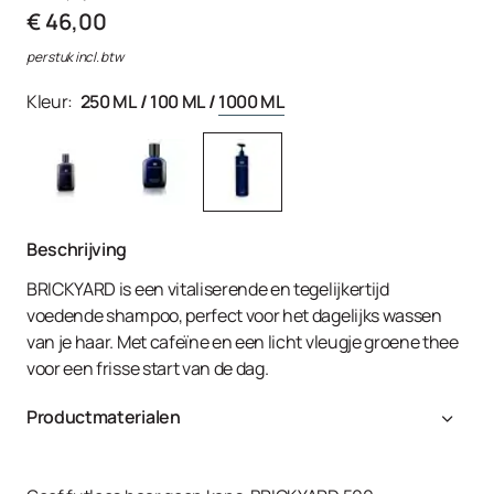
€ 46,00
per stuk incl. btw
Kleur:
250 ML
/
100 ML
/
1000 ML
Beschrijving
BRICKYARD is een vitaliserende en tegelijkertijd
voedende shampoo, perfect voor het dagelijks wassen
van je haar. Met cafeïne en een licht vleugje groene thee
voor een frisse start van de dag.
Productmaterialen
Aqua, Sodium Laureth Sulfate, Cocamidopropyl Betaine,
Disodium Laureth Sulfosuccinate, Cocamide DEA, Salix