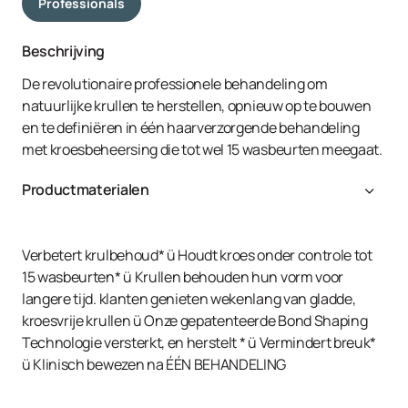
Professionals
Beschrijving
De revolutionaire professionele behandeling om
natuurlijke krullen te herstellen, opnieuw op te bouwen
en te definiëren in één haarverzorgende behandeling
met kroesbeheersing die tot wel 15 wasbeurten meegaat.
Productmaterialen
PATENTED OLAPLEX BOND SHAPING™ TECHNOLOGY: A
unique, proprietary peptide composed of 23 amino acids
to penetrate deep into the cortex to help replenish
Verbetert krulbehoud* ü Houdt kroes onder controle tot
keratin while re-linking disulfide bonds and locking them
15 wasbeurten* ü Krullen behouden hun vorm voor
into place for enhanced curl definition. PATENTED
langere tijd. klanten genieten wekenlang van gladde,
OLAPLEX BOND BUILDING TECHNOLOGY™: Strengthens
kroesvrije krullen ü Onze gepatenteerde Bond Shaping
disulfide bonds responsible for hair structure and
Technologie versterkt, en herstelt * ü Vermindert breuk*
strength for visibly healthier curls. PROFESSIONAL CURL
ü Klinisch bewezen na ÉÉN BEHANDELING
RETENTION COMPOUND: A blend of humidity-resistant,
flexible polymers, plant collagen, and sugars that form a