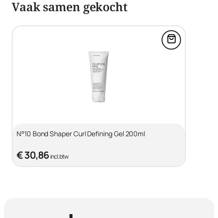
Vaak samen gekocht
curl-locking barrier to maintain definition, smoothness,
and shine. COCONUT-AVOCADO MILK: High in lauric
acid, fatty acids, and essential vitamins to help fortify
Voeg N°10 Bo
hair, reduce breakage, nourish, and condition for softer,
shinier hair.
N°10 Bond Shaper Curl Defining Gel 200ml
€ 30,86
incl. btw