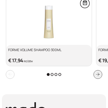
Acid.
Voeg FORME
FORME VOLUME SHAMPOO 300ML
FORM
€ 17,94
€ 19
incl. btw