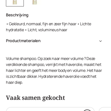
Beschrijving
• Gekleurd, normaal, fijn en zeer fijn haar • Lichte
hydratatie • Licht, volumineus haar
Productmaterialen
Aqua, Sodium Laureth Sulfate, Cocamidopropyl Betaine,
Decyl Glucoside, Sodium Cocoamphoacetate, Glycerin,
Sodium Chloride, Avena Sativa Kernel Oil,
Volume shampoo. Op zoek naar meer volume ? Deze
Polyquaternium-67, Guar Hydroxypropyltrimonium
verdikkende shampoo, verrijkt met haverolie, maakt het
Chloride, Methoxy PEG/PPG-7/3 Aminopropyl
haar lichter en geeft het meer body en volume. Het haar
Dimethicone, Cocamidopropylamine Oxide, PEG-4
is zichtbaar dikker. Hydraterende haverolie voedt het
Rapeseedamide, Polysorbate 20, PEG-40 Hydrogenated
haar diep.
Castor Oil, Ethylhexyl Methoxycinnamate, Parfum,
Citronellol, Geraniol, Hexyl Cinnamal, Limonene, Linalool,
Vaak samen gekocht
Tetramethyl Acetyloctahydronaphthalenes,
Phenoxyethanol, Iodopropynyl Butylcarbamate, Citric