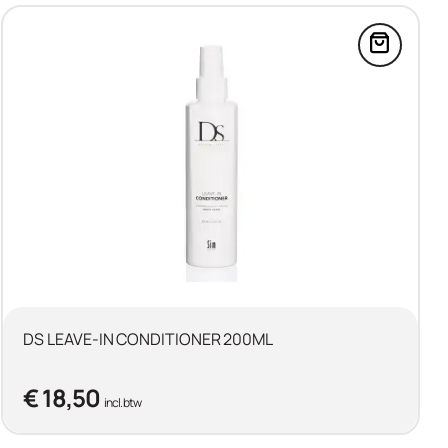
n
DS VOLUME CONDITIONER 200ML in de winkelw
Voeg DS
DS LEAVE-IN CONDITIONER 200ML
€ 18,50
incl. btw