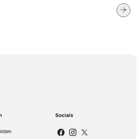
n
Socials
lden