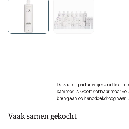
De zachte parfumvrije conditioner hy
kammen is. Geeft het haar meer volu
breng aan op handdoekdroog haar, l
Vaak samen gekocht