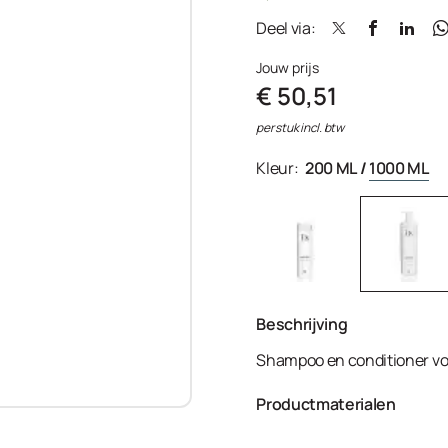
Deel via:
Jouw prijs
€ 50,51
per stuk incl. btw
Kleur:
200 ML
/
1000 ML
Beschrijving
Shampoo en conditioner voo
Productmaterialen
Aqua, Cetyl Alcohol, Ceteary