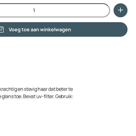
sulfate, Glycerin, Quaternium-87, Behentrimonium
67, Ceteareth-20, Ethylhexyl Methoxycinnamate, Propylene
Phenoxyethanol, Ethylhexylglycerin.
Voeg toe aan winkelwagen
rachtig en stevig haar dat beter te
lans toe. Bevat uv-filter. Gebruik: