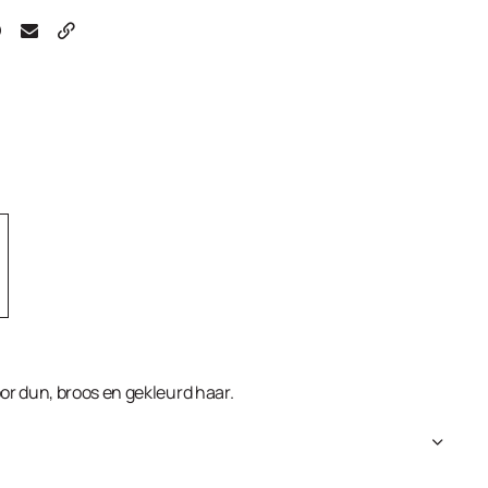
r dun, broos en gekleurd haar.
l Alcohol, PPG-3 Myristyl Ether, Dipalmitoylethyl