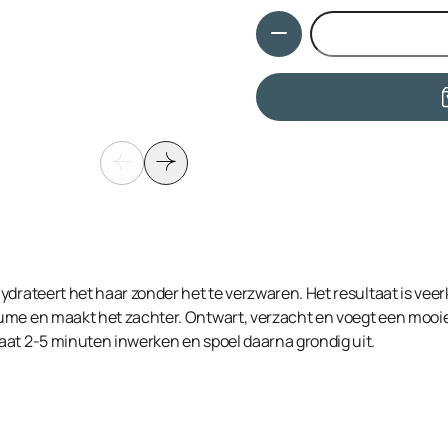
Hydroxyethylmonium Metho
Hoeveelheid
Chloride, Polyquaternium-
Glycol, Isopropyl Alcohol, 
drateert het haar zonder het te verzwaren. Het resultaat is veerk
me en maakt het zachter. Ontwart, verzacht en voegt een mooie g
aat 2-5 minuten inwerken en spoel daarna grondig uit.